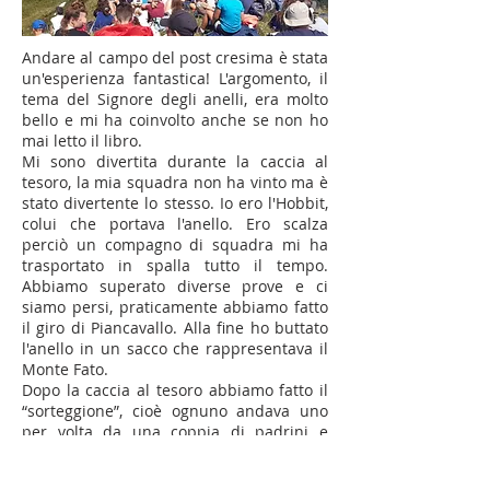
Andare al campo del post cresima è stata
un'esperienza fantastica! L'argomento, il
tema del Signore degli anelli, era molto
bello e mi ha coinvolto anche se non ho
mai letto il libro.
Mi sono divertita durante la caccia al
tesoro, la mia squadra non ha vinto ma è
stato divertente lo stesso. Io ero l'Hobbit,
colui che portava l'anello. Ero scalza
perciò un compagno di squadra mi ha
trasportato in spalla tutto il tempo.
Abbiamo superato diverse prove e ci
siamo persi, praticamente abbiamo fatto
il giro di Piancavallo. Alla fine ho buttato
l'anello in un sacco che rappresentava il
Monte Fato.
Dopo la caccia al tesoro abbiamo fatto il
“sorteggione”, cioè ognuno andava uno
per volta da una coppia di padrini e
apriva la Bibbia a caso per ricevere un
versetto su cui riflettere. Non mi ha