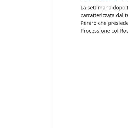
La settimana dopo P
carratterizzata dal 
Peraro che presieder
Processione col Rosa