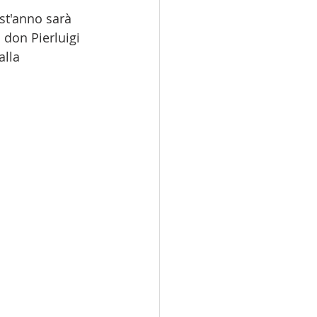
st'anno sarà 
 don Pierluigi 
lla 